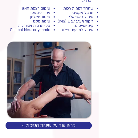
כולל:
שחרור רקמות רכות
שיקום רצפת האגן
תרגול אקטיבי
ניקוז לימפטי
טיפול פאשיאלי
שיטת מאליגן
דיקור מערבי/יבש (IMS)
שיטת מקנזי
קינזיוטייפינג
​פיזיותרפיה ויסצרלית
טיפול למניעת נפילות
Neurodynamic
Clinical
< קראו עוד על שיטות הטיפול