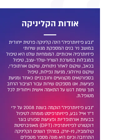
אודות הקליניקה
"גבע פיזיותרפיה" הינה קליניקה פרטית ייחודית
במושב ניר בנים המספקת מגוון שירותי
פיזיותרפיה איכותיים. המומחיות שלנו היא טיפול
במגבלות במערכת השריר-שלד-עצב, טיפול
בכאב, שיקום לאחר ניתוחים, שיקום אורתופדי,
שיקום נוירולוגי, מניעת נפילות, טיפול
בספורטאים מקצועיים וחובבניים כאחד ומניעת
פציעות. אנו מספקים שירות עבור הציבור הרחב
תוך שימת דגש על התאמה אישית וייחודית לכל
מטופל.ת.
"גבע פיזיותרפיה" הוקמה בשנת 2008 על ידי
ד"ר אייל גבע, פיזיותרפיסט מומחה לטיפול
בבעיות אורתופדיות ופציעות ספורט בוגר
דוקטורט לפיזיותרפיה (DPT) מאוניברסיטת
קולומביה, ניו-יורק. במהלך השנים הקליניקה
התרחבה וכיום היא מונה מספר מטפלים