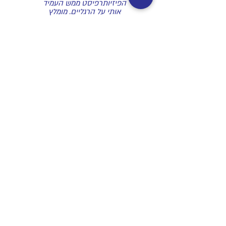
הפיזיותרפיסט ממש העמיד
אותי על הרגליים. מומלץ
בחום.
- טלי רז
@geva.physio